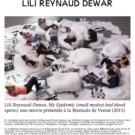
LILI REYNAUD DEWAR
Lili Reynaud-Dewar,
My Epidemic (small modest bad blood
opera)
, une oeuvre présentée à la Biennale de Venise (2015)
Ce workshop mené par l’artiste Lili Reynaud Dewar propose une réflexion critique sur l’économie de l’art. Il s’inscrit dans
le cycle “Nouvelles écologies de l’art” lié à l’axe de recherche “Pratiques culturelles matérialistes: économie de l’art,
travail et redistribution” de la mention “Holobionte. Pratiques visuelles, expositions et nouvelles écologies de l’art”.
Le workshop tournera autour de cet endroit qu’est l’école d’art, et notamment celles, assez différentes que sont l’école de
Grenoble où le workshop se tiendra et la HEAD de Genève où Lili enseigne depuis plusieurs années. Il s’agira de
réfléchir à ce que nous y faisons réellement versus ce qu’on veut nous y faire faire, à tous les malentendus autour de ce