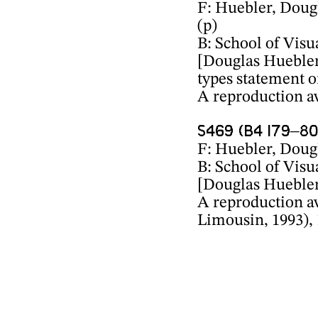
F: Huebler, Dougl
(p)
B: School of Visua
[Douglas Hueble
types statement o
A reproduction a
S469 (B4 I79–80
F: Huebler, Dougl
B: School of Visua
[Douglas Hueble
A reproduction a
Limousin, 1993), 