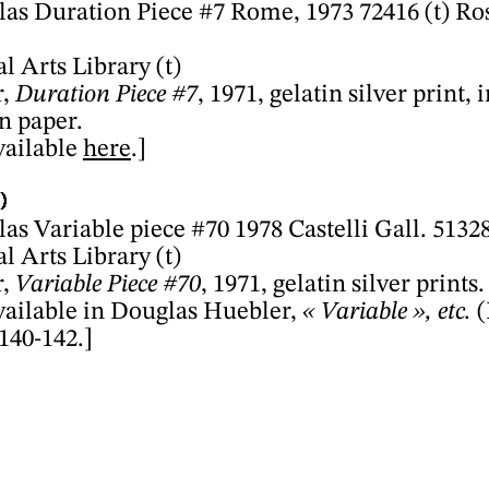
as Duration Piece #7 Rome, 1973 72416 (t) Ros
l Arts Library (t)
r,
Duration Piece #7
, 1971, gelatin silver print, 
n paper.
vailable
here
.]
)
as Variable piece #70 1978 Castelli Gall. 51328
l Arts Library (t)
r,
Variable Piece #70
, 1971, gelatin silver prints.
vailable in Douglas Huebler,
« Variable », etc.
(
140-142.]